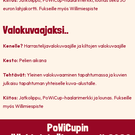
Kiitos:
Jatkolippu, PoWiCup-haalarimerkki, lounas sekä 50
euron lahjakortti. Fukseille myös Willimiespiste
Valokuvaajaksi..
Kenelle?
Harrastelijavalokuvaajille ja kiltojen valokuvaajille
Kesto:
Pelien aikana
Tehtävät:
Yleinen valokuvaaminen tapahtumassa ja kuvien
julkaisu tapahtuman yhteiselle kuva-alustalle.
Kiitos:
Jatkolippu, PoWiCup-haalarimerkki ja lounas. Fukseille
myös Willimiespiste
PoWiCupin