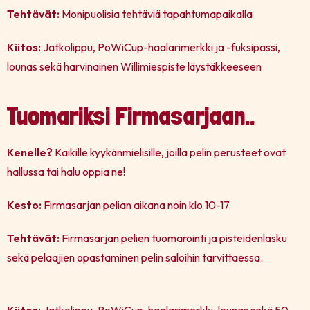
Tehtävät:
Monipuolisia tehtäviä tapahtumapaikalla
Kiitos:
Jatkolippu, PoWiCup-haalarimerkki ja -fuksipassi,
lounas sekä harvinainen Willimiespiste läystäkkeeseen
Tuomariksi Firmasarjaan..
Kenelle?
Kaikille kyykänmielisille, joilla pelin perusteet ovat
hallussa tai halu oppia ne!
Kesto:
Firmasarjan pelian aikana noin klo 10-17
Tehtävät:
Firmasarjan pelien tuomarointi ja pisteidenlasku
sekä pelaajien opastaminen pelin saloihin tarvittaessa.