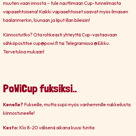
muuten vaan innosta – tule nauttimaan Cup-tunnelmasta
vapaaehtoisena! Kaikki vapaaehtoiset saavat myös ilmaisen
haalarimerkin, lounaan ja liput illan bileisiin!
Kiinnostuitko? Ota rohkeasti yhteyttä Cup-vastaavaan
sähköpostitse cup@powi.fi tai Telegramissa @Eikku.
Tervetuloa mukaan!
© NMäntysaari
PoWiCup fuksiksi..
Kenelle?
Fukseille, mutta sopii myös vanhemmille nakkeilusta
kiinnostuneelle!
Kesto:
Klo 8-20 välisenä aikana kuusi tuntia