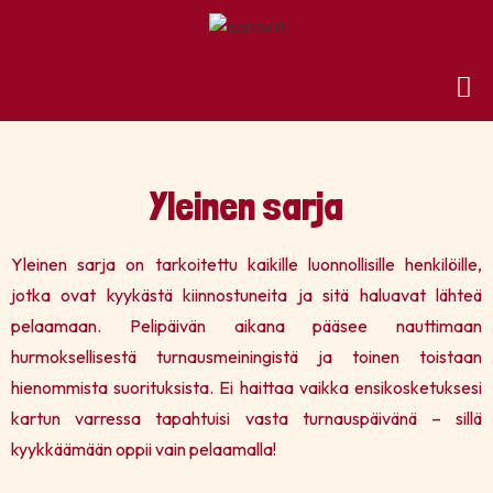
Yleinen sarja
Yleinen sarja on tarkoitettu kaikille luonnollisille henkilöille,
jotka ovat kyykästä kiinnostuneita ja sitä haluavat lähteä
pelaamaan. Pelipäivän aikana pääsee nauttimaan
hurmoksellisestä turnausmeiningistä ja toinen toistaan
hienommista suorituksista. Ei haittaa vaikka ensikosketuksesi
kartun varressa tapahtuisi vasta turnauspäivänä – sillä
kyykkäämään oppii vain pelaamalla!