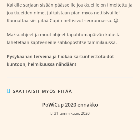
Kaikille sarjaan sisään päässeille joukkueille on ilmoitettu ja
joukkueiden nimet julkaistaan pian myös nettisivuille!
Kannattaa siis pitää Cupin nettisivut seurannassa. 😉
Maksuohjeet ja muut ohjeet tapahtumapäivän kulusta
lähetetään kapteeneille sähköpostitse tammikuussa.
Pysykäähän terveinä ja hiokaa kartunheittotaidot
kuntoon, helmikuussa nähdään!
SAATTAISIT MYÖS PITÄÄ
PoWiCup 2020 ennakko
31 tammikuun, 2020